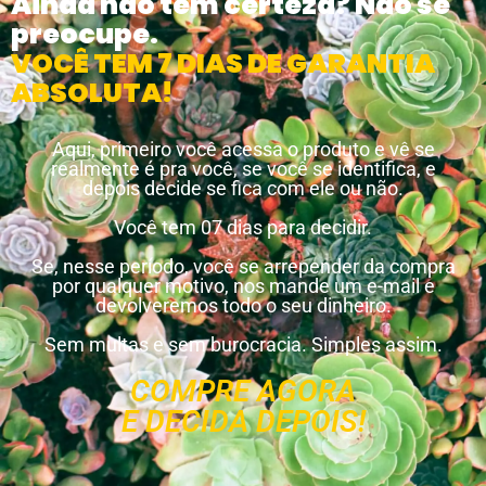
Ainda não tem certeza? Não se
preocupe.
VOCÊ TEM 7 DIAS DE GARANTIA
ABSOLUTA!
Aqui, primeiro você acessa o produto e vê se
realmente é pra você, se você se identifica, e
depois decide se fica com ele ou não.
Você tem 07 dias para decidir.
Se, nesse período, você se arrepender da compra
por qualquer motivo, nos mande um e-mail e
devolveremos todo o seu dinheiro.
Sem multas e sem burocracia. Simples assim.
COMPRE AGORA
E DECIDA DEPOIS!