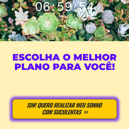
06
:
59
:
52
hrs
mins
segs
ESCOLHA O MELHOR
PLANO PARA VOCÊ!