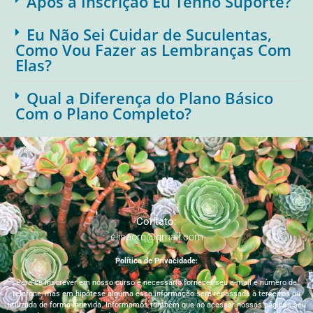
Após a Inscrição Eu Tenho Suporte?
Eu Não Sei Cuidar de Suculentas,
Como Vou Fazer as Lembranças Com
Elas?
Qual a Diferença do Plano Básico
Com o Plano Completo?
Contato:
elisaorq@gmail.com
Política de Privacidade:
Para se inscrever em nosso curso é necessário fornecer seu e-mail e número de
telefone, mas em hipótese alguma essa informação será repassada à terceiros ou
utilizada de forma indevida. Informamos também que ao acessar nossas páginas seu