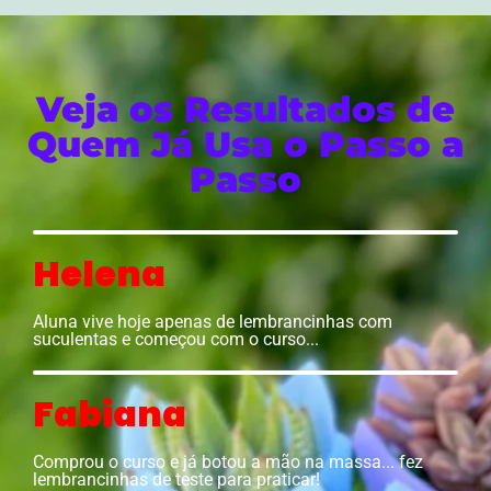
Veja os Resultados de
Quem Já Usa o Passo a
Passo
Helena
Aluna vive hoje apenas de lembrancinhas com
suculentas e começou com o curso...
Fabiana
Comprou o curso e já botou a mão na massa... fez
lembrancinhas de teste para praticar!