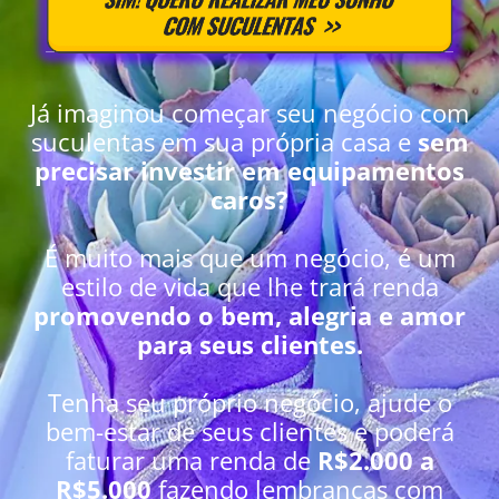
Já imaginou começar seu negócio com
suculentas em sua própria casa e
sem
precisar investir em equipamentos
caros?
É muito mais que um negócio, é um
estilo de vida que lhe trará renda
promovendo o bem, alegria e amor
para seus clientes.
Tenha seu próprio negócio, ajude o
bem-estar de seus clientes e poderá
faturar uma renda de
R$2.000 a
R$5.000
fazendo lembranças com