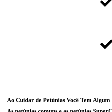
Ao Cuidar de Petúnias Você Tem Algum 
As petúnias comuns e as
petúnias SuperC