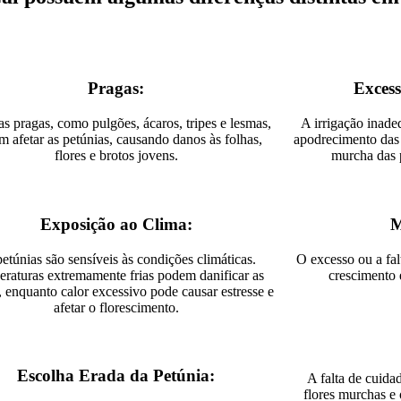
Pragas:
Excess
as pragas, como pulgões, ácaros, tripes e lesmas,
A irrigação inad
 afetar as petúnias, causando danos às folhas,
apodrecimento das 
flores e brotos jovens.
murcha das p
Exposição ao Clima:
M
etúnias são sensíveis às condições climáticas.
O excesso ou a fal
raturas extremamente frias podem danificar as
crescimento 
, enquanto calor excessivo pode causar estresse e
afetar o florescimento.
Escolha Erada da Petúnia:
A falta de cuida
flores murchas e